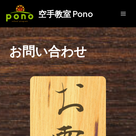
内
空手教室 Pono
容
Mai
を
ス
Men
キ
ッ
お問い合わせ
プ